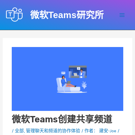
跳
至
微软Teams研究所
内
Mai
容
Men
微软Teams创建共享频道
/
全部
,
管理聊天和频道的协作体验
/ 作者：
建安-Joe
/