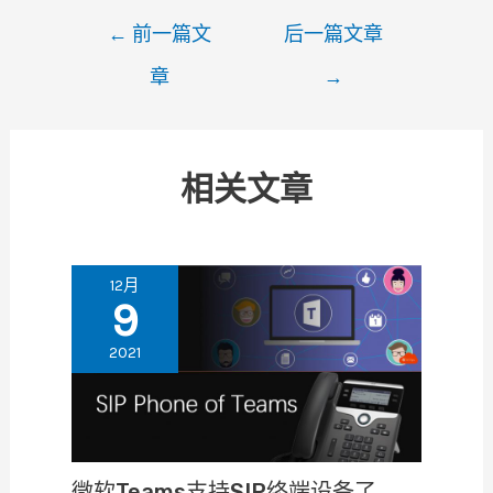
文
←
前一篇文
后一篇文章
章
章
→
导
航
相关文章
12月
9
2021
微软Teams支持SIP终端设备了