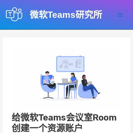
跳
至
微软Teams研究所
内
Mai
容
Men
给微软Teams会议室Room
创建一个资源账户